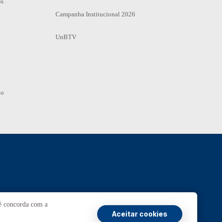
os
Campanha Institucional 2026
UnBTV
io
Ouvidoria
UnB
cê concorda com a
Aceitar cookies
ransparência e Prestação de Contas