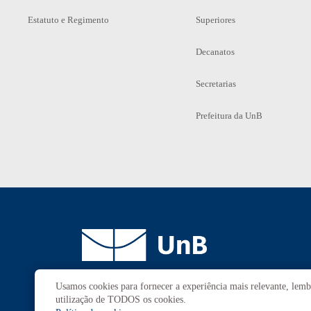
Estatuto e Regimento
Superiores
Decanatos
Secretarias
Prefeitura da UnB
Usamos cookies para fornecer a experiência mais relevante, lembr
Campus
Universitário Darcy Ribeiro
utilização de TODOS os cookies.
Brasília-DF | CEP 70910-900