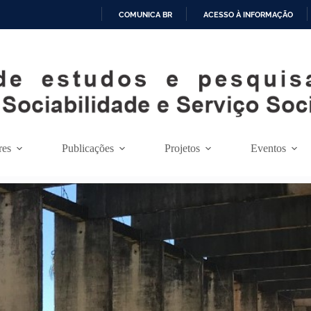
COMUNICA BR
ACESSO À INFORMAÇÃO
I
R
P
A
R
A
O
C
O
res
Publicações
Projetos
Eventos
N
T
E
Ú
D
O